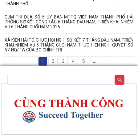
THÀNH PHỐ
CỤM THI ĐUA SỐ 5 ỦY BAN MTTQ VIỆT NAM THÀNH PHỐ HẢI
PHÒNG SƠ KẾT CÔNG TÁC 6 THÁNG ĐẦU NĂM, TRIỂN KHAI NHIỆM
VỤ 6 THÁNG CUỐI NĂM 2026
XÃ KIẾN HẢI TỔ CHỨC HỘI NGHỊ SƠ KẾT 7 THÁNG ĐẦU NĂM, TRIỂN
KHAI NHIỆM VỤ 5 THÁNG CUỐI NĂM THỰC HIỆN NGHỊ QUYẾT SỐ
57-NQ/TW CỦA BỘ CHÍNH TRỊ
1
2
3
4
5
...