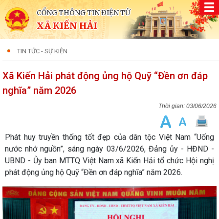
CỔNG THÔNG TIN ĐIỆN TỬ
XÃ KIẾN HẢI
TIN TỨC - SỰ KIỆN
Xã Kiến Hải phát động ủng hộ Quỹ “Đền ơn đáp
nghĩa” năm 2026
03/06/2026
Phát huy truyền thống tốt đẹp của dân tộc Việt Nam “Uống
nước nhớ nguồn”, sáng ngày 03/6/2026, Đảng ủy - HĐND -
UBND - Ủy ban MTTQ Việt Nam xã Kiến Hải tổ chức Hội nghị
phát động ủng hộ Quỹ “Đền ơn đáp nghĩa” năm 2026.