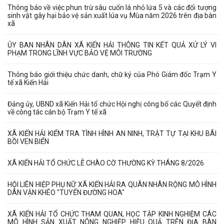
Thông báo về việc phun trừ sâu cuốn lá nhỏ lứa 5 và các đối tượng
sinh vật gây hại bảo vệ sản xuất lúa vụ Mùa năm 2026 trên địa bàn
xã
ỦY BAN NHÂN DÂN XÃ KIẾN HẢI THÔNG TIN KẾT QUẢ XỬ LÝ VI
PHẠM TRONG LĨNH VỰC BẢO VỆ MÔI TRƯỜNG
Thông báo giới thiệu chức danh, chữ ký của Phó Giám đốc Trạm Y
tế xã Kiến Hải
Đảng ủy, UBND xã Kiến Hải tổ chức Hội nghị công bố các Quyết định
về công tác cán bộ Trạm Y tế xã
XÃ KIẾN HẢI KIỂM TRA TÌNH HÌNH AN NINH, TRẬT TỰ TẠI KHU BÃI
BỒI VEN BIỂN
XÃ KIẾN HẢI TỔ CHỨC LỄ CHÀO CỜ THƯỜNG KỲ THÁNG 8/2026
HỘI LIÊN HIỆP PHỤ NỮ XÃ KIẾN HẢI RA QUÂN NHÂN RỘNG MÔ HÌNH
DÂN VẬN KHÉO "TUYẾN ĐƯỜNG HOA"
XÃ KIẾN HẢI TỔ CHỨC THAM QUAN, HỌC TẬP KINH NGHIỆM CÁC
MÔ HÌNH SẢN XUẤT NÔNG NGHIỆP HIỆU QUẢ TRÊN ĐỊA BÀN