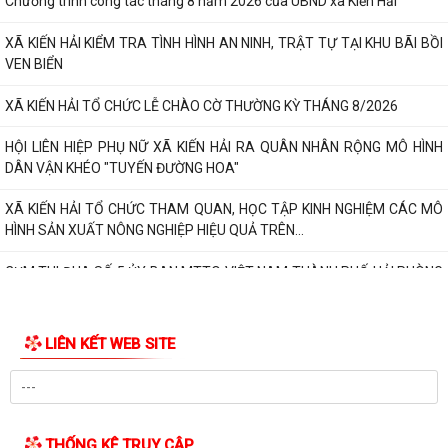
TIN MỚI
quyền sử dụng đất ở của ông Bùi...
Đảng ủy, UBND xã Kiến Hải tổ chức Hội nghị công bố các Quyết định về
công tác cán bộ Trạm Y tế xã
Chương trình công tác tháng 8 năm 2026 của UBND xã Kiến Hải
XÃ KIẾN HẢI KIỂM TRA TÌNH HÌNH AN NINH, TRẬT TỰ TẠI KHU BÃI BỒI
VEN BIỂN
XÃ KIẾN HẢI TỔ CHỨC LỄ CHÀO CỜ THƯỜNG KỲ THÁNG 8/2026
HỘI LIÊN HIỆP PHỤ NỮ XÃ KIẾN HẢI RA QUÂN NHÂN RỘNG MÔ HÌNH
DÂN VẬN KHÉO "TUYẾN ĐƯỜNG HOA"
XÃ KIẾN HẢI TỔ CHỨC THAM QUAN, HỌC TẬP KINH NGHIỆM CÁC MÔ
HÌNH SẢN XUẤT NÔNG NGHIỆP HIỆU QUẢ TRÊN...
CỤM THI ĐUA SỐ 5 ỦY BAN MTTQ VIỆT NAM THÀNH PHỐ HẢI PHÒNG
SƠ KẾT CÔNG TÁC 6 THÁNG ĐẦU NĂM, TRIỂN...