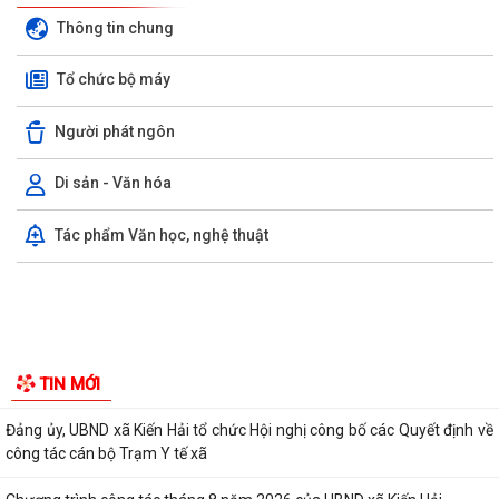
Thông tin chung
Tổ chức bộ máy
Người phát ngôn
Di sản - Văn hóa
V/v tăng cường công tác đấu tranh, ngăn chăn hoạt động săn bắt,
Tác phẩm Văn học, nghệ thuật
buôn bán trái phép động vật hoang...
Thông báo về việc phun trừ sâu cuốn lá nhỏ lứa 5 và các đối tượng
sinh vật gây hại bảo vệ sản xuất...
ỦY BAN NHÂN DÂN XÃ KIẾN HẢI THÔNG TIN KẾT QUẢ XỬ LÝ VI PHẠM
TRONG LĨNH VỰC BẢO VỆ MÔI TRƯỜNG
Thông báo giới thiệu chức danh, chữ ký của Phó Giám đốc Trạm Y tế
xã Kiến Hải
Thông báo niêm yết công khai hồ sơ mất trang phụ Giấy chứng nhận