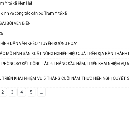
m Y tế xã Kiến Hải
 định về công tác cán bộ Trạm Y tế xã
BÃI BỒI VEN BIỂN
26
Ô HÌNH DÂN VẬN KHÉO "TUYẾN ĐƯỜNG HOA"
CÁC MÔ HÌNH SẢN XUẤT NÔNG NGHIỆP HIỆU QUẢ TRÊN ĐỊA BÀN THÀNH
 PHÒNG SƠ KẾT CÔNG TÁC 6 THÁNG ĐẦU NĂM, TRIỂN KHAI NHIỆM VỤ 
, TRIỂN KHAI NHIỆM VỤ 5 THÁNG CUỐI NĂM THỰC HIỆN NGHỊ QUYẾT
2
3
4
5
...