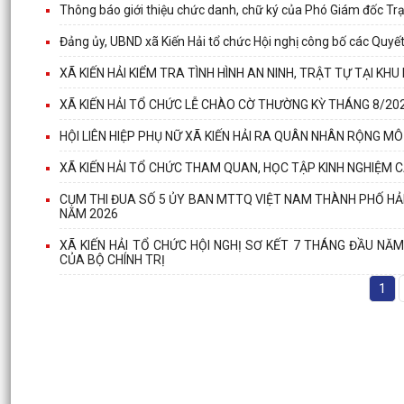
Thông báo giới thiệu chức danh, chữ ký của Phó Giám đốc Trạ
Đảng ủy, UBND xã Kiến Hải tổ chức Hội nghị công bố các Quyết
XÃ KIẾN HẢI KIỂM TRA TÌNH HÌNH AN NINH, TRẬT TỰ TẠI KHU 
XÃ KIẾN HẢI TỔ CHỨC LỄ CHÀO CỜ THƯỜNG KỲ THÁNG 8/20
HỘI LIÊN HIỆP PHỤ NỮ XÃ KIẾN HẢI RA QUÂN NHÂN RỘNG M
XÃ KIẾN HẢI TỔ CHỨC THAM QUAN, HỌC TẬP KINH NGHIỆM 
CỤM THI ĐUA SỐ 5 ỦY BAN MTTQ VIỆT NAM THÀNH PHỐ HẢI
NĂM 2026
XÃ KIẾN HẢI TỔ CHỨC HỘI NGHỊ SƠ KẾT 7 THÁNG ĐẦU NĂM
CỦA BỘ CHÍNH TRỊ
1