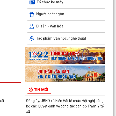
Tổ chức bộ máy
hoạt động săn bắt, buôn bán trái phép động vật
hoang...
Người phát ngôn
Thông báo về việc phun trừ sâu cuốn lá nhỏ lứa
5 và các đối tượng sinh vật gây hại bảo vệ sản
Di sản - Văn hóa
xuất...
Tác phẩm Văn học, nghệ thuật
ỦY BAN NHÂN DÂN XÃ KIẾN HẢI THÔNG TIN KẾT
QUẢ XỬ LÝ VI PHẠM TRONG LĨNH VỰC BẢO VỆ
MÔI TRƯỜNG
Thông báo giới thiệu chức danh, chữ ký của Phó
Giám đốc Trạm Y tế xã Kiến Hải
Thông báo niêm yết công khai hồ sơ mất trang
phụ Giấy chứng nhận quyền sử dụng đất ở của
TIN MỚI
ông Bùi...
 xã
Đảng ủy, UBND xã Kiến Hải tổ chức Hội nghị công
bố các Quyết định về công tác cán bộ Trạm Y tế
xã