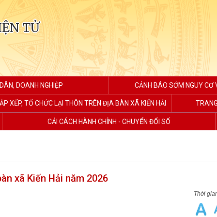
IỆN TỬ
 DÂN, DOANH NGHIỆP
CẢNH BÁO SỚM NGUY CƠ V
ẮP XẾP, TỔ CHỨC LẠI THÔN TRÊN ĐỊA BÀN XÃ KIẾN HẢI
TRANG
CẢI CÁCH HÀNH CHÍNH - CHUYỂN ĐỔI SỐ
 bàn xã Kiến Hải năm 2026