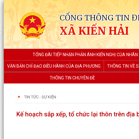
CỔNG THÔNG TIN Đ
XÃ KIẾN HẢI
TỔNG ĐÀI TIẾP NHẬN PHẢN ÁNH KIẾN NGHỊ CỦA NHÂN
VĂN BẢN CHỈ ĐẠO ĐIỀU HÀNH CỦA ĐỊA PHƯƠNG
THÔNG TIN VỀ S
THÔNG TIN CHUYÊN ĐỀ
TIN TỨC - SỰ KIỆN
Kế hoạch sắp xếp, tổ chức lại thôn trên địa