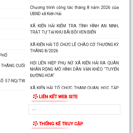
Chương trình công tác tháng 8 năm 2026 của
UBND xã Kiến Hải
XÃ KIẾN HẢI KIỂM TRA TÌNH HÌNH AN NINH,
TRẬT TỰ TẠI KHU BÃI BỒI VEN BIỂN
XÃ KIẾN HẢI TỔ CHỨC LỄ CHÀO CỜ THƯỜNG KỲ
THÁNG 8/2026
 PHỐ
HỘI LIÊN HIỆP PHỤ NỮ XÃ KIẾN HẢI RA QUÂN
6 THÁNG CUỐI
NHÂN RỘNG MÔ HÌNH DÂN VẬN KHÉO "TUYẾN
ĐƯỜNG HOA"
 SỐ 57-NQ/TW
XÃ KIẾN HẢI TỔ CHỨC THAM QUAN, HỌC TẬP
KINH NGHIỆM CÁC MÔ HÌNH SẢN XUẤT NÔNG
LIÊN KẾT WEB SITE
NGHIỆP HIỆU QUẢ TRÊN...
CỤM THI ĐUA SỐ 5 ỦY BAN MTTQ VIỆT NAM
THÀNH PHỐ HẢI PHÒNG SƠ KẾT CÔNG TÁC 6
THỐNG KÊ TRUY CẬP
THÁNG ĐẦU NĂM, TRIỂN...