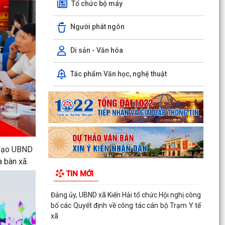
Tổ chức bộ máy
Đảng ủy, UBND xã Kiến Hải tổ chức Hội nghị công
Người phát ngôn
bố các Quyết định về công tác cán bộ Trạm Y tế
xã
Di sản - Văn hóa
Chương trình công tác tháng 8 năm 2026 của
UBND xã Kiến Hải
Tác phẩm Văn học, nghệ thuật
XÃ KIẾN HẢI KIỂM TRA TÌNH HÌNH AN NINH,
TRẬT TỰ TẠI KHU BÃI BỒI VEN BIỂN
XÃ KIẾN HẢI TỔ CHỨC LỄ CHÀO CỜ THƯỜNG KỲ
THÁNG 8/2026
h đạo UBND
HỘI LIÊN HIỆP PHỤ NỮ XÃ KIẾN HẢI RA QUÂN
a bàn xã.
NHÂN RỘNG MÔ HÌNH DÂN VẬN KHÉO "TUYẾN
TIN MỚI
ĐƯỜNG HOA"
XÃ KIẾN HẢI TỔ CHỨC THAM QUAN, HỌC TẬP
KINH NGHIỆM CÁC MÔ HÌNH SẢN XUẤT NÔNG
NGHIỆP HIỆU QUẢ TRÊN...