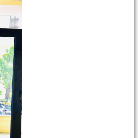
Quyết định về việc thành lập Ban Nông nghiệp
xã Kiến Hải
ỦY BAN MẶT TRẬN TỔ QUỐC VIỆT NAM XÃ
KIẾN HẢI TỔ CHỨC KỲ HỌP THỨ 3, KHÓA I,
NHIỆM KỲ 2025 – 2030
ĐẢNG ỦY XÃ KIẾN HẢI TỔ CHỨC HỘI NGHỊ BỒI
DƯỠNG LÝ LUẬN CHÍNH TRỊ HÈ NĂM 2026 CHO
ĐỘI NGŨ CÁN BỘ...
ỦY BAN NHÂN DÂN XÃ KIẾN HẢI TỔ CHỨC HỘI
NGHỊ ĐÁNH GIÁ CÔNG TÁC THU NGÂN SÁCH
NHÀ NƯỚC NĂM 2026 VÀ...
BAN KINH TẾ - NGÂN SÁCH HĐND XÃ KIẾN HẢI
GIÁM SÁT CHUYÊN ĐỀ VỀ TIẾN ĐỘ TRIỂN KHAI
CÁC CÔNG TRÌNH...
ĐẢNG ỦY XÃ KIẾN HẢI TỔ CHỨC HỘI NGHỊ GIAO