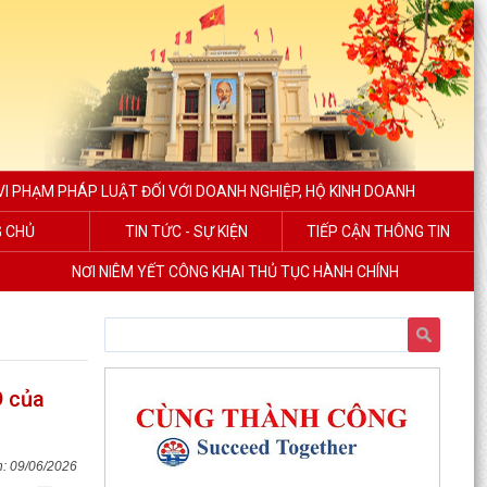
I PHẠM PHÁP LUẬT ĐỐI VỚI DOANH NGHIỆP, HỘ KINH DOANH
 CHỦ
TIN TỨC - SỰ KIỆN
TIẾP CẬN THÔNG TIN
NƠI NIÊM YẾT CÔNG KHAI THỦ TỤC HÀNH CHÍNH
D của
09/06/2026