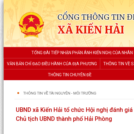
CỔNG THÔNG TIN Đ
XÃ KIẾN HẢI
TỔNG ĐÀI TIẾP NHẬN PHẢN ÁNH KIẾN NGHỊ CỦA NHÂN
VĂN BẢN CHỈ ĐẠO ĐIỀU HÀNH CỦA ĐỊA PHƯƠNG
THÔNG TIN VỀ S
THÔNG TIN CHUYÊN ĐỀ
THÔNG TIN VỀ TÀI NGUYÊN - MÔI TRƯỜNG
UBND xã Kiến Hải tổ chức Hội nghị đánh giá 
Chủ tịch UBND thành phố Hải Phòng