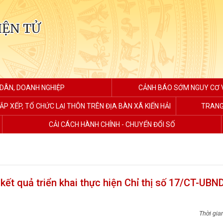
IỆN TỬ
 DÂN, DOANH NGHIỆP
CẢNH BÁO SỚM NGUY CƠ V
ẮP XẾP, TỔ CHỨC LẠI THÔN TRÊN ĐỊA BÀN XÃ KIẾN HẢI
TRANG
CẢI CÁCH HÀNH CHÍNH - CHUYỂN ĐỔI SỐ
kết quả triển khai thực hiện Chỉ thị số 17/CT-UBN