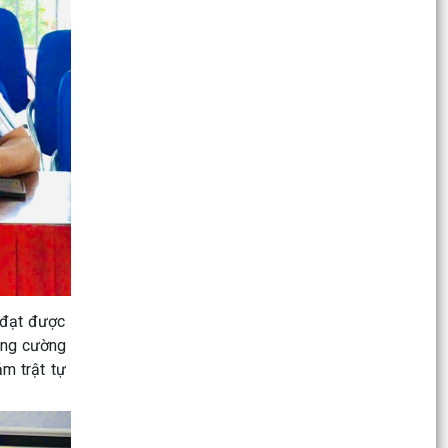
Xã Kiến Hải tổ chức Lễ dâng hương, thắp nến tri
ân nhân kỷ niệm 79 năm Ngày Thương binh -
Liệt sĩ
Xã Kiến Hải khánh thành Nhà tình nghĩa tặng gia
đình ông Đặng Văn Việt, Thôn Phúc Hải
Xã Kiến Hải tổ chức Hội nghị kỷ niệm 79 năm
Ngày Thương binh - Liệt sĩ (27/7/1947 -
27/7/2026)
Lãnh đạo Đảng ủy, HĐND, UBND, Ủy ban MTTQ
Việt Nam xã Kiến Hải thăm, tặng quà gia đình
chính sách,...
V/v tăng cường tuyên truyền công tác đo đạc,
 đạt được
lập bản đồ địa chính, lập hồ sơ địa chính và
tăng cường
hoàn...
m trật tự
Về việc công bố danh mục thủ tục hành chính
ban hành mới, bị bãi bỏ lĩnh vực hội nghị, hội
thảo...