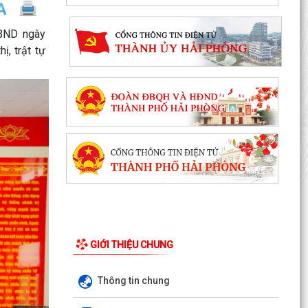
UBND ngày
, trật tự
V/v tăng cường công tác đấu tranh, ngăn chăn
hoạt động săn bắt, buôn bán trái phép động vật
hoang...
Thông báo về việc phun trừ sâu cuốn lá nhỏ lứa
5 và các đối tượng sinh vật gây hại bảo vệ sản
xuất...
ỦY BAN NHÂN DÂN XÃ KIẾN HẢI THÔNG TIN KẾT
QUẢ XỬ LÝ VI PHẠM TRONG LĨNH VỰC BẢO VỆ
MÔI TRƯỜNG
Thông báo giới thiệu chức danh, chữ ký của Phó
GIỚI THIỆU CHUNG
Giám đốc Trạm Y tế xã Kiến Hải
Thông báo niêm yết công khai hồ sơ mất trang
Thông tin chung
phụ Giấy chứng nhận quyền sử dụng đất ở của
ông Bùi...