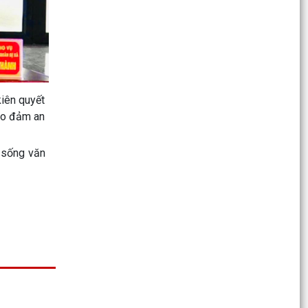
BAN VỚI BÍ THƯ CHI BỘ, TRƯỞNG THÔN VÀ
TRƯỞNG BAN CÔNG TÁC...
Quyết định về việc bãi bỏ các Quyết định của Ủy
ban nhân dân xã quy định chức năng, nhiệm vụ,
quyền...
kiên quyết
UBND XÃ KIẾN HẢI TỔ CHỨC HỘI NGHỊ VỀ CÔNG
ảo đảm an
TÁC BẢO ĐẢM AN NINH, TRẬT TỰ TRÊN BIỂN
BAN CHỈ HUY QUÂN SỰ XÃ KIẾN HẢI CÔNG BỐ
p sống văn
VÀ TRAO QUYẾT ĐỊNH MIỄN NHIỆM, BỔ NHIỆM
CÁN BỘ CHỈ HUY DÂN...
Thông báo V/v niêm yết công khai hồ sơ mất
Giấy chứng nhận quyền sử dụng đất ở của hộ
gia đình, cá...
Thông báo Niêm yết công khai hồ sơ mất Giấy
chứng nhận quyền sử dụng đất ở của ông Phạm
Minh...