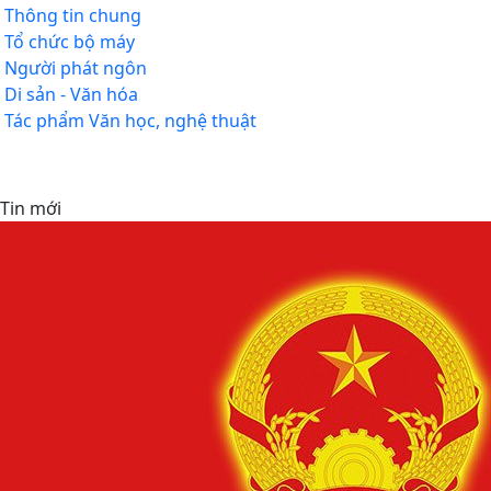
Thông tin chung
Tổ chức bộ máy
Người phát ngôn
Di sản - Văn hóa
Tác phẩm Văn học, nghệ thuật