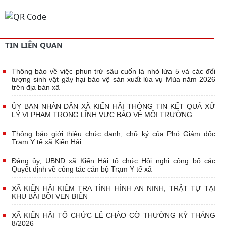
TIN LIÊN QUAN
Thông báo về việc phun trừ sâu cuốn lá nhỏ lứa 5 và các đối
tượng sinh vật gây hại bảo vệ sản xuất lúa vụ Mùa năm 2026
trên địa bàn xã
ỦY BAN NHÂN DÂN XÃ KIẾN HẢI THÔNG TIN KẾT QUẢ XỬ
LÝ VI PHẠM TRONG LĨNH VỰC BẢO VỆ MÔI TRƯỜNG
Thông báo giới thiệu chức danh, chữ ký của Phó Giám đốc
Trạm Y tế xã Kiến Hải
Đảng ủy, UBND xã Kiến Hải tổ chức Hội nghị công bố các
Quyết định về công tác cán bộ Trạm Y tế xã
XÃ KIẾN HẢI KIỂM TRA TÌNH HÌNH AN NINH, TRẬT TỰ TẠI
KHU BÃI BỒI VEN BIỂN
XÃ KIẾN HẢI TỔ CHỨC LỄ CHÀO CỜ THƯỜNG KỲ THÁNG
8/2026