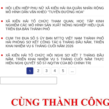
HỘI LIÊN HIỆP PHỤ NỮ XÃ KIẾN HẢI RA QUÂN NHÂN RỘNG
MÔ HÌNH DÂN VẬN KHÉO "TUYẾN ĐƯỜNG HOA"
XÃ KIẾN HẢI TỔ CHỨC THAM QUAN, HỌC TẬP KINH
NGHIỆM CÁC MÔ HÌNH SẢN XUẤT NÔNG NGHIỆP HIỆU QUẢ
TRÊN ĐỊA BÀN THÀNH PHỐ
CỤM THI ĐUA SỐ 5 ỦY BAN MTTQ VIỆT NAM THÀNH PHỐ
HẢI PHÒNG SƠ KẾT CÔNG TÁC 6 THÁNG ĐẦU NĂM, TRIỂN
KHAI NHIỆM VỤ 6 THÁNG CUỐI NĂM 2026
XÃ KIẾN HẢI TỔ CHỨC HỘI NGHỊ SƠ KẾT 7 THÁNG ĐẦU
NĂM, TRIỂN KHAI NHIỆM VỤ 5 THÁNG CUỐI NĂM THỰC
HIỆN NGHỊ QUYẾT SỐ 57-NQ/TW CỦA BỘ CHÍNH TRỊ
1
2
3
4
5
...