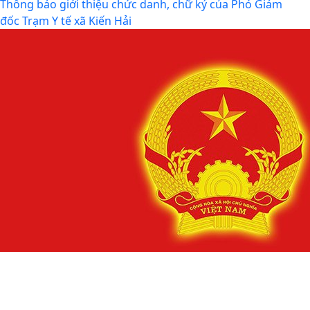
ỦY BAN NHÂN DÂN XÃ KIẾN HẢI THÔNG TIN KẾT QUẢ
XỬ LÝ VI PHẠM TRONG LĨNH VỰC BẢO VỆ MÔI TRƯỜNG
Thông báo giới thiệu chức danh, chữ ký của Phó Giám