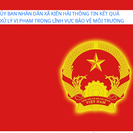
Thông báo về việc phun trừ sâu cuốn lá nhỏ lứa 5 và các
đối tượng sinh vật gây hại bảo vệ sản xuất...