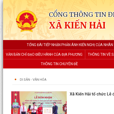
CỔNG THÔNG TIN Đ
XÃ KIẾN HẢI
TỔNG ĐÀI TIẾP NHẬN PHẢN ÁNH KIẾN NGHỊ CỦA NHÂN
VĂN BẢN CHỈ ĐẠO ĐIỀU HÀNH CỦA ĐỊA PHƯƠNG
THÔNG TIN VỀ S
THÔNG TIN CHUYÊN ĐỀ
DI SẢN - VĂN HÓA
Xã Kiến Hải tổ chức Lễ 