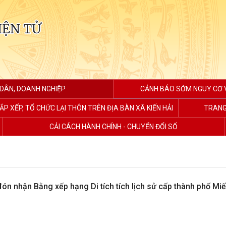
IỆN TỬ
 DÂN, DOANH NGHIỆP
CẢNH BÁO SỚM NGUY CƠ V
ẮP XẾP, TỔ CHỨC LẠI THÔN TRÊN ĐỊA BÀN XÃ KIẾN HẢI
TRANG
CẢI CÁCH HÀNH CHÍNH - CHUYỂN ĐỔI SỐ
đón nhận Bằng xếp hạng Di tích tích lịch sử cấp thành phố Mi