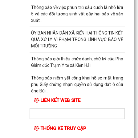
Thông báo về việc phun trừ sâu cuốn lá nhỏ lứa
5 và các đối tượng sinh vật gây hại bảo vệ sản
xuất...
ỦY BAN NHÂN DÂN XÃ KIẾN HẢI THÔNG TIN KẾT
QUẢ XỬ LÝ VI PHẠM TRONG LĨNH VỰC BẢO VỆ
MÔI TRƯỜNG
Thông báo giới thiệu chức danh, chữ ký của Phó
Giám đốc Trạm Y tế xã Kiến Hải
Thông báo niêm yết công khai hồ sơ mất trang
phụ Giấy chứng nhận quyền sử dụng đất ở của
ông Bùi...
LIÊN KẾT WEB SITE
Đảng ủy, UBND xã Kiến Hải tổ chức Hội nghị công
bố các Quyết định về công tác cán bộ Trạm Y tế
xã
THỐNG KÊ TRUY CẬP