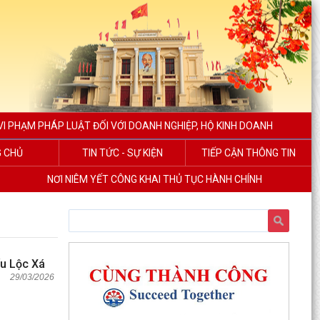
I PHẠM PHÁP LUẬT ĐỐI VỚI DOANH NGHIỆP, HỘ KINH DOANH
 CHỦ
TIN TỨC - SỰ KIỆN
TIẾP CẬN THÔNG TIN
NƠI NIÊM YẾT CÔNG KHAI THỦ TỤC HÀNH CHÍNH
ếu Lộc Xá
29/03/2026