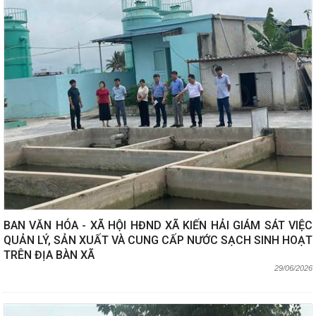
BAN VĂN HÓA - XÃ HỘI HĐND XÃ KIẾN HẢI GIÁM SÁT VIỆC
QUẢN LÝ, SẢN XUẤT VÀ CUNG CẤP NƯỚC SẠCH SINH HOẠT
TRÊN ĐỊA BÀN XÃ
29/06/2026