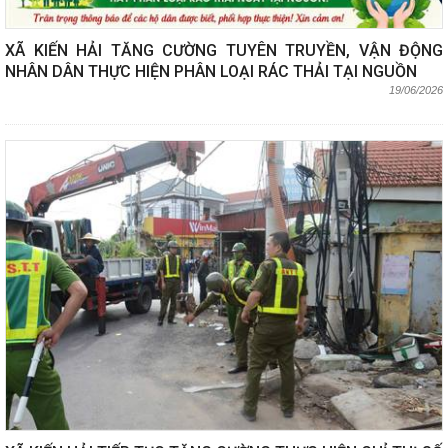
XÃ KIẾN HẢI TĂNG CƯỜNG TUYÊN TRUYỀN, VẬN ĐỘNG
NHÂN DÂN THỰC HIỆN PHÂN LOẠI RÁC THẢI TẠI NGUỒN
19/06/2026