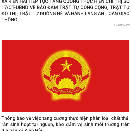
XÃ KIẾN HẢI TIẾP TỤC TĂNG CƯỜNG THỰC HIỆN CHỈ THỊ SỐ
17/CT-UBND VỀ BẢO ĐẢM TRẬT TỰ CÔNG CỘNG, TRẬT TỰ
ĐÔ THỊ, TRẬT TỰ ĐƯỜNG HÈ VÀ HÀNH LANG AN TOÀN GIAO
THÔNG
19/06/2026
Thông báo về việc tăng cường thực hiện phân loại chất thải
rắn sinh hoạt tại nguồn, bảo đảm vệ sinh môi trường trên
địa bàn xã Kiến Hải