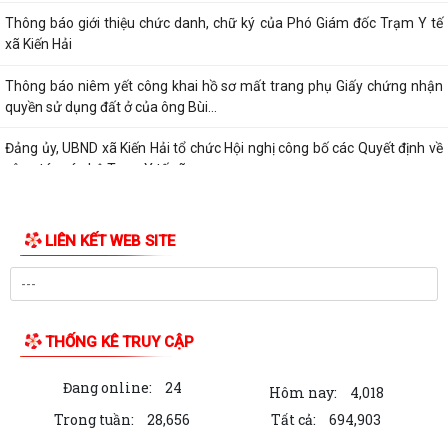
Thông báo giới thiệu chức danh, chữ ký của Phó Giám đốc Trạm Y tế
xã Kiến Hải
Thông báo niêm yết công khai hồ sơ mất trang phụ Giấy chứng nhận
quyền sử dụng đất ở của ông Bùi...
Đảng ủy, UBND xã Kiến Hải tổ chức Hội nghị công bố các Quyết định về
công tác cán bộ Trạm Y tế xã
LIÊN KẾT WEB SITE
THỐNG KÊ TRUY CẬP
Đang online:
24
Hôm nay:
4,018
Trong tuần:
28,656
Tất cả:
694,903