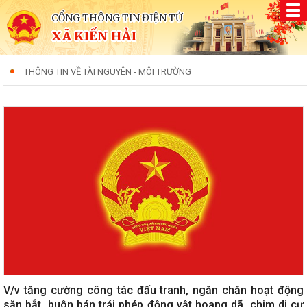
CỔNG THÔNG TIN ĐIỆN TỬ
XÃ KIẾN HẢI
THÔNG TIN VỀ TÀI NGUYÊN - MÔI TRƯỜNG
V/v tăng cường công tác đấu tranh, ngăn chăn hoạt động
săn bắt, buôn bán trái phép động vật hoang dã, chim di cư