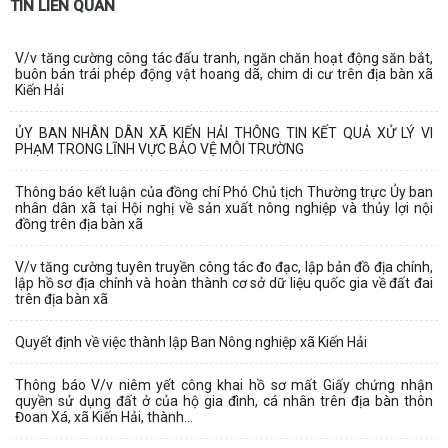
TIN LIÊN QUAN
V/v tăng cường công tác đấu tranh, ngăn chăn hoạt động săn bắt,
buôn bán trái phép động vật hoang dã, chim di cư trên địa bàn xã
Kiến Hải
ỦY BAN NHÂN DÂN XÃ KIẾN HẢI THÔNG TIN KẾT QUẢ XỬ LÝ VI
PHẠM TRONG LĨNH VỰC BẢO VỆ MÔI TRƯỜNG
Thông báo kết luận của đồng chí Phó Chủ tịch Thường trực Ủy ban
nhân dân xã tại Hội nghị về sản xuất nông nghiệp và thủy lợi nội
đồng trên địa bàn xã
V/v tăng cường tuyên truyền công tác đo đạc, lập bản đồ địa chính,
lập hồ sơ địa chính và hoàn thành cơ sở dữ liệu quốc gia về đất đai
trên địa bàn xã
Quyết định về việc thành lập Ban Nông nghiệp xã Kiến Hải
Thông báo V/v niêm yết công khai hồ sơ mất Giấy chứng nhận
quyền sử dụng đất ở của hộ gia đình, cá nhân trên địa bàn thôn
Đoan Xá, xã Kiến Hải, thành...