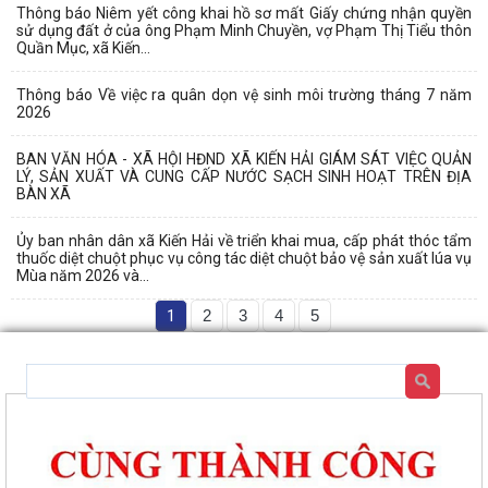
Thông báo Niêm yết công khai hồ sơ mất Giấy chứng nhận quyền
sử dụng đất ở của ông Phạm Minh Chuyền, vợ Phạm Thị Tiểu thôn
Quần Mục, xã Kiến...
Thông báo Về việc ra quân dọn vệ sinh môi trường tháng 7 năm
2026
BAN VĂN HÓA - XÃ HỘI HĐND XÃ KIẾN HẢI GIÁM SÁT VIỆC QUẢN
LÝ, SẢN XUẤT VÀ CUNG CẤP NƯỚC SẠCH SINH HOẠT TRÊN ĐỊA
BÀN XÃ
Ủy ban nhân dân xã Kiến Hải về triển khai mua, cấp phát thóc tẩm
thuốc diệt chuột phục vụ công tác diệt chuột bảo vệ sản xuất lúa vụ
Mùa năm 2026 và...
1
2
3
4
5