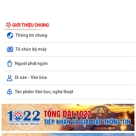
GIỚI THIỆU CHUNG
Thông tin chung
Tổ chức bộ máy
Người phát ngôn
Di sản - Văn hóa
V/v tăng cường công tác đấu tranh, ngăn chăn hoạt động săn bắt,
Tác phẩm Văn học, nghệ thuật
buôn bán trái phép động vật hoang...
Thông báo về việc phun trừ sâu cuốn lá nhỏ lứa 5 và các đối tượng
sinh vật gây hại bảo vệ sản xuất...
ỦY BAN NHÂN DÂN XÃ KIẾN HẢI THÔNG TIN KẾT QUẢ XỬ LÝ VI PHẠM
TRONG LĨNH VỰC BẢO VỆ MÔI TRƯỜNG