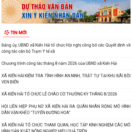
Thông báo giới thiệu chức danh, chữ ký của Phó Giám đốc Trạm Y tế
xã Kiến Hải
Thông báo niêm yết công khai hồ sơ mất trang phụ Giấy chứng nhận
TIN MỚI
quyền sử dụng đất ở của ông Bùi...
Đảng ủy, UBND xã Kiến Hải tổ chức Hội nghị công bố các Quyết định về
công tác cán bộ Trạm Y tế xã
Chương trình công tác tháng 8 năm 2026 của UBND xã Kiến Hải
XÃ KIẾN HẢI KIỂM TRA TÌNH HÌNH AN NINH, TRẬT TỰ TẠI KHU BÃI BỒI
VEN BIỂN
XÃ KIẾN HẢI TỔ CHỨC LỄ CHÀO CỜ THƯỜNG KỲ THÁNG 8/2026
HỘI LIÊN HIỆP PHỤ NỮ XÃ KIẾN HẢI RA QUÂN NHÂN RỘNG MÔ HÌNH
DÂN VẬN KHÉO "TUYẾN ĐƯỜNG HOA"
XÃ KIẾN HẢI TỔ CHỨC THAM QUAN, HỌC TẬP KINH NGHIỆM CÁC MÔ
HÌNH SẢN XUẤT NÔNG NGHIỆP HIỆU QUẢ TRÊN...