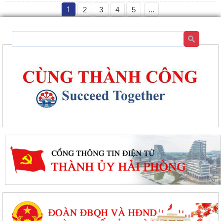
1
2
3
4
5
...