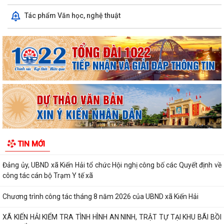
V/v tăng cường công tác đấu tranh, ngăn chăn hoạt động săn bắt,
Tác phẩm Văn học, nghệ thuật
buôn bán trái phép động vật hoang...
Thông báo về việc phun trừ sâu cuốn lá nhỏ lứa 5 và các đối tượng
sinh vật gây hại bảo vệ sản xuất...
ỦY BAN NHÂN DÂN XÃ KIẾN HẢI THÔNG TIN KẾT QUẢ XỬ LÝ VI PHẠM
TRONG LĨNH VỰC BẢO VỆ MÔI TRƯỜNG
Thông báo giới thiệu chức danh, chữ ký của Phó Giám đốc Trạm Y tế
xã Kiến Hải
Thông báo niêm yết công khai hồ sơ mất trang phụ Giấy chứng nhận
TIN MỚI
quyền sử dụng đất ở của ông Bùi...
Đảng ủy, UBND xã Kiến Hải tổ chức Hội nghị công bố các Quyết định về
công tác cán bộ Trạm Y tế xã
Chương trình công tác tháng 8 năm 2026 của UBND xã Kiến Hải
XÃ KIẾN HẢI KIỂM TRA TÌNH HÌNH AN NINH, TRẬT TỰ TẠI KHU BÃI BỒI