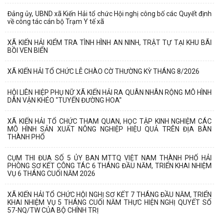
Đảng ủy, UBND xã Kiến Hải tổ chức Hội nghị công bố các Quyết định
về công tác cán bộ Trạm Y tế xã
XÃ KIẾN HẢI KIỂM TRA TÌNH HÌNH AN NINH, TRẬT TỰ TẠI KHU BÃI
BỒI VEN BIỂN
XÃ KIẾN HẢI TỔ CHỨC LỄ CHÀO CỜ THƯỜNG KỲ THÁNG 8/2026
HỘI LIÊN HIỆP PHỤ NỮ XÃ KIẾN HẢI RA QUÂN NHÂN RỘNG MÔ HÌNH
DÂN VẬN KHÉO "TUYẾN ĐƯỜNG HOA"
XÃ KIẾN HẢI TỔ CHỨC THAM QUAN, HỌC TẬP KINH NGHIỆM CÁC
MÔ HÌNH SẢN XUẤT NÔNG NGHIỆP HIỆU QUẢ TRÊN ĐỊA BÀN
THÀNH PHỐ
CỤM THI ĐUA SỐ 5 ỦY BAN MTTQ VIỆT NAM THÀNH PHỐ HẢI
PHÒNG SƠ KẾT CÔNG TÁC 6 THÁNG ĐẦU NĂM, TRIỂN KHAI NHIỆM
VỤ 6 THÁNG CUỐI NĂM 2026
XÃ KIẾN HẢI TỔ CHỨC HỘI NGHỊ SƠ KẾT 7 THÁNG ĐẦU NĂM, TRIỂN
KHAI NHIỆM VỤ 5 THÁNG CUỐI NĂM THỰC HIỆN NGHỊ QUYẾT SỐ
57-NQ/TW CỦA BỘ CHÍNH TRỊ