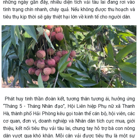
những ngày gần đây, nhiều diện tích vải tàu lai đang rơi vào
tình trạng chín nhanh, cháy quả. Nếu không được thu hoạch và
tiêu thụ kịp thời sẽ gây thiệt hại lớn về kinh tế cho người dân.
Phát huy tinh thần đoàn kết, tương thân tương ái, hưởng ứng
“Tháng 5 - Tháng Nhân đạo”, Hội Liên hiệp Phụ nữ xã Thanh
Hà, thành phố Hải Phòng kêu gọi toàn thể cán bộ, hội viên, các
cơ quan, đơn vị, doanh nghiệp và Nhân dân tích cực mua, giới
thiệu, kết nối tiêu thụ vải tàu lai, chung tay hỗ trợ bà con nông
dân vượt qua khó khăn. Mỗi cân vải được tiêu thụ là một sự