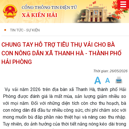
CỔNG THÔNG TIN ĐIỆN TỬ
XÃ KIẾN HẢI
TIN TỨC - SỰ KIỆN
CHUNG TAY HỖ TRỢ TIÊU THỤ VẢI CHO BÀ
CON NÔNG DÂN XÃ THANH HÀ - THÀNH PHỐ
HẢI PHÒNG
26/05/2026
Vụ vải năm 2026 trên địa bàn xã Thanh Hà, thành phố Hải
Phòng được đánh giá là mất mùa, sản lượng giảm nhiều so
với mọi năm. Đối với những diện tích còn cho thu hoạch, bà
con nông dân đã đầu tư nhiều công sức, chi phí chăm sóc với
mong muốn bù đắp phần nào thiệt hại và nâng cao thu nhập.
Tuy nhiên, do ảnh hưởng của thời tiết nắng nóng kéo dài trong