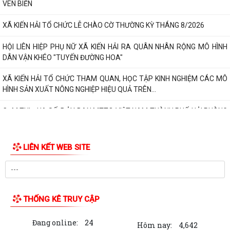
VEN BIỂN
XÃ KIẾN HẢI TỔ CHỨC LỄ CHÀO CỜ THƯỜNG KỲ THÁNG 8/2026
HỘI LIÊN HIỆP PHỤ NỮ XÃ KIẾN HẢI RA QUÂN NHÂN RỘNG MÔ HÌNH
DÂN VẬN KHÉO "TUYẾN ĐƯỜNG HOA"
XÃ KIẾN HẢI TỔ CHỨC THAM QUAN, HỌC TẬP KINH NGHIỆM CÁC MÔ
HÌNH SẢN XUẤT NÔNG NGHIỆP HIỆU QUẢ TRÊN...
CỤM THI ĐUA SỐ 5 ỦY BAN MTTQ VIỆT NAM THÀNH PHỐ HẢI PHÒNG
SƠ KẾT CÔNG TÁC 6 THÁNG ĐẦU NĂM, TRIỂN...
XÃ KIẾN HẢI TỔ CHỨC HỘI NGHỊ SƠ KẾT 7 THÁNG ĐẦU NĂM, TRIỂN
LIÊN KẾT WEB SITE
KHAI NHIỆM VỤ 5 THÁNG CUỐI NĂM THỰC HIỆN...
Quyết định về việc công bố thủ tục hành chính nội bộ mới ban hành
thuộc phạm vi chức năng quản lý...
THỐNG KÊ TRUY CẬP
Thông báo về việc cấp phép xây dựng và mức xử phạt vi phạm hành
chính đối với công trình vi phạm...
Đang online:
24
Hôm nay:
4,642