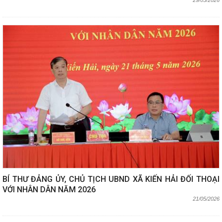
BÍ THƯ ĐẢNG ỦY, CHỦ TỊCH UBND XÃ KIẾN HẢI ĐỐI THOẠI
VỚI NHÂN DÂN NĂM 2026
21/05/2026