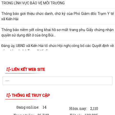
TRONG LĨNH VỰC BẢO VỆ MÔI TRƯỜNG
Thông báo giới thiệu chức danh, chữ ký của Phó Giám đốc Trạm Y tế
xã Kiến Hải
Thông báo niêm yết công khai hồ sơ mất trang phụ Giấy chứng nhận
quyền sử dụng đất ở của ông Bùi...
Đảng ủy, UBND xã Kiến Hải tổ chức Hội nghị công bố các Quyết định về
công tác cán bộ Trạm Y tế xã
LIÊN KẾT WEB SITE
THỐNG KÊ TRUY CẬP
Đang online:
14
Hôm nay:
2,110