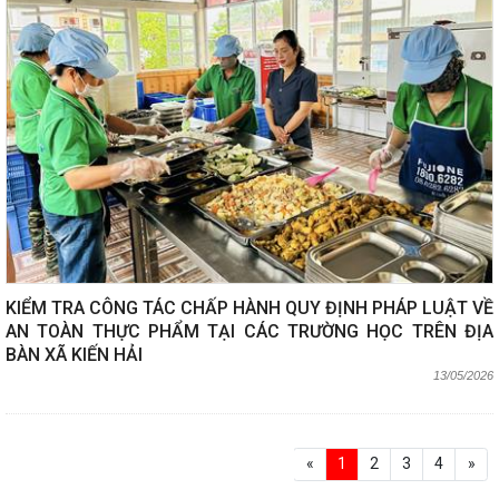
KIỂM TRA CÔNG TÁC CHẤP HÀNH QUY ĐỊNH PHÁP LUẬT VỀ
AN TOÀN THỰC PHẨM TẠI CÁC TRƯỜNG HỌC TRÊN ĐỊA
BÀN XÃ KIẾN HẢI
13/05/2026
«
1
2
3
4
»