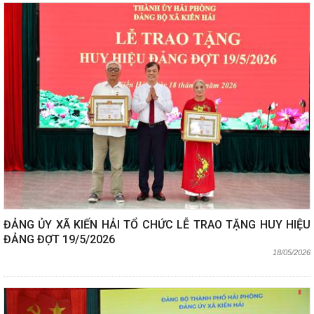
ĐẢNG ỦY XÃ KIẾN HẢI TỔ CHỨC LỄ TRAO TẶNG HUY HIỆU
ĐẢNG ĐỢT 19/5/2026
18/05/2026