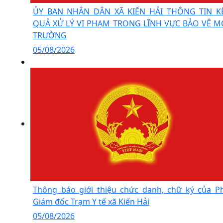
ỦY BAN NHÂN DÂN XÃ KIẾN HẢI THÔNG TIN K
QUẢ XỬ LÝ VI PHẠM TRONG LĨNH VỰC BẢO VỆ M
TRƯỜNG
05/08/2026
Thông báo giới thiệu chức danh, chữ ký của P
Giám đốc Trạm Y tế xã Kiến Hải
05/08/2026