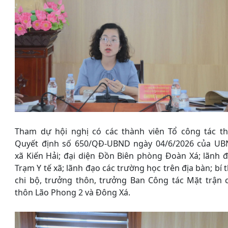
Tham dự hội nghị có các thành viên Tổ công tác t
Quyết định số 650/QĐ-UBND ngày 04/6/2026 của U
xã Kiến Hải; đại diện Đồn Biên phòng Đoàn Xá; lãnh 
Trạm Y tế xã; lãnh đạo các trường học trên địa bàn; bí 
chi bộ, trưởng thôn, trưởng Ban Công tác Mặt trận 
thôn Lão Phong 2 và Đông Xá.