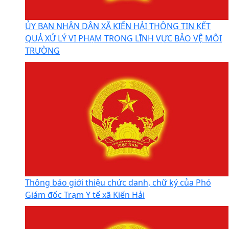
ỦY BAN NHÂN DÂN XÃ KIẾN HẢI THÔNG TIN KẾT
QUẢ XỬ LÝ VI PHẠM TRONG LĨNH VỰC BẢO VỆ MÔI
TRƯỜNG